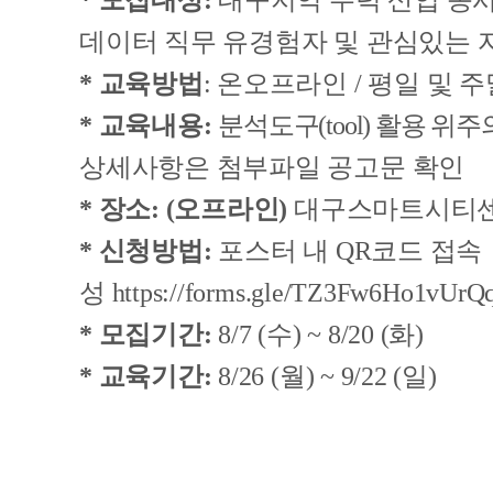
*
모집대상:
대구지역 주력 산업 종사자
데이터 직무 유경험자 및 관심있는 
*
교육방법
: 온오프라인 / 평일 및 
*
교육내용:
분석도구(tool) 활용 
상세사항은 첨부파일 공고문 확인
*
장소:
(오프라인)
대구스마트시티센터
*
신청방법:
포스터 내 QR코드 접속 
성
https://forms.gle/TZ3Fw6Ho1vUrQ
*
모집기간:
8/7 (수) ~ 8/20 (화)
*
교육기간:
8/26 (월) ~ 9/22 (일)